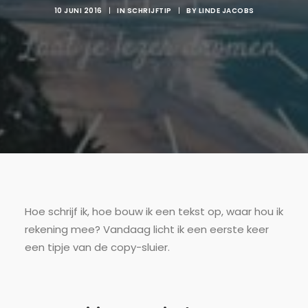
10 JUNI 2016
|
IN
SCHRIJFTIP
|
BY
LINDE JACOBS
Hoe schrijf ik, hoe bouw ik een tekst op, waar hou ik
rekening mee? Vandaag licht ik een eerste keer
een tipje van de copy-sluier.