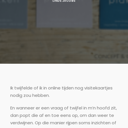
LINDE JACOBS
Ik twijfelde of ik in online tijden nog visitekaartjes
nodig zou hebben.
En wanneer er een vraag of twijfel in m’n hoofd zit,
dan popt die af en toe eens op, om dan weer te
verdwijnen. Op die manier rijpen soms inzichten of