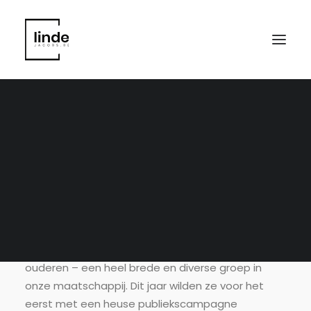
Vlaamse Ouderenraad |
concept & copywriting
campagne psychisch
welzijn
De ouderenraad ijvert al jaren voor de stem van
ouderen – een heel brede en diverse groep in
onze maatschappij. Dit jaar wilden ze voor het
eerst met een heuse publiekscampagne