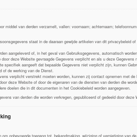
oor middel van derden verzamelt, vallen: voornaam; achternaam; telefoonnumm
soonsgegevens staat in de daaraan gewijde artikelen van dit privacybeleid of 
den aangeleverd of, in het geval van Gebruiksgegevens, automatisch worden 
le door deze Website gevraagde Gegevens verplicht en als u deze Gegevens n
ite specifiek aangeeft dat bepaalde Gegevens niet verplicht zijn, kunnen Geb
d of de werking van de Dienst.
vens verplicht verstrekt moeten worden, kunnen zij contact opnemen met de 
 door deze Website of door de eigenaren van de diensten van derden die word
dere doelen die in dit documenten in het Cookiebeleid worden aangegeven.
gevens van derden die worden verkregen, gepubliceerd of gedeeld door deze 
rking
 om onbevoegde toegang tot, bekendmaking, wijziging of vernietiging van 