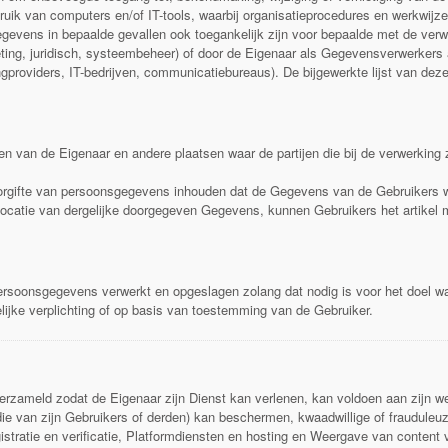
uik van computers en/of IT-tools, waarbij organisatieprocedures en werkwijz
vens in bepaalde gevallen ook toegankelijk zijn voor bepaalde met de verwer
ting, juridisch, systeembeheer) of door de Eigenaar als Gegevensverwerkers a
providers, IT-bedrijven, communicatiebureaus). De bijgewerkte lijst van deze p
 van de Eigenaar en andere plaatsen waar de partijen die bij de verwerking 
doorgifte van persoonsgegevens inhouden dat de Gegevens van de Gebruikers 
locatie van dergelijke doorgegeven Gegevens, kunnen Gebruikers het artikel 
rsoonsgegevens verwerkt en opgeslagen zolang dat nodig is voor het doel wa
ijke verplichting of op basis van toestemming van de Gebruiker.
zameld zodat de Eigenaar zijn Dienst kan verlenen, kan voldoen aan zijn wett
ie van zijn Gebruikers of derden) kan beschermen, kwaadwillige of frauduleuz
stratie en verificatie, Platformdiensten en hosting en Weergave van content 